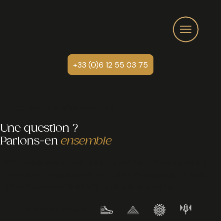
+33 (0)6 12 55 03 75
CONTACT & RÉSERVATIONS
Une question ?
Parlons-en
ensemble
Pour organiser un événement privé ou en savoir plus sur
mes visites, remplissez le formulaire ci-dessous. Je vous
réponds personnellement, le plus vite possible.
Voir mes Univers :